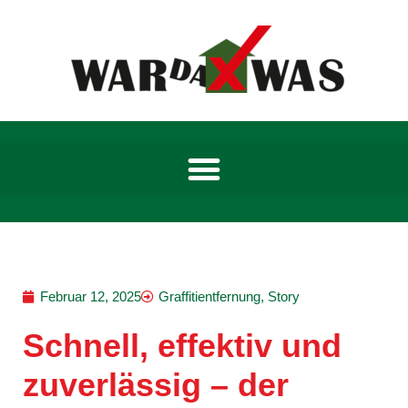
Zum
Inhalt
springen
Februar 12, 2025
Graffitientfernung
,
Story
Schnell, effektiv und
zuverlässig – der