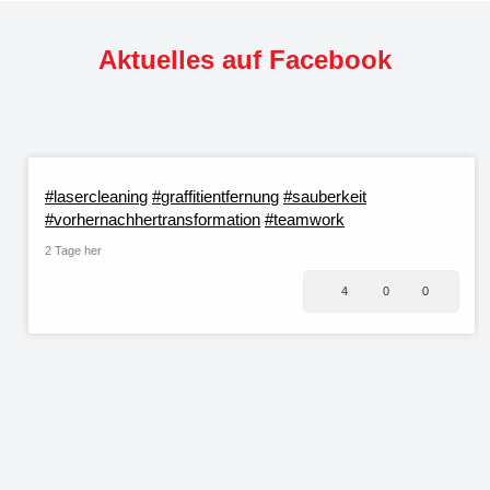
Aktuelles auf Facebook
#lasercleaning
#graffitientfernung
#sauberkeit
#vorhernachhertransformation
#teamwork
2 Tage her
4
0
0