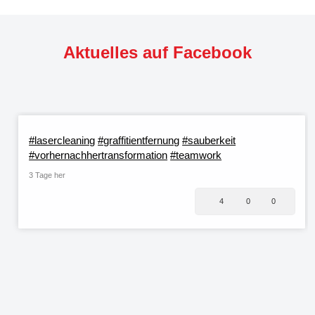
Aktuelles auf Facebook
#lasercleaning
#graffitientfernung
#sauberkeit
#vorhernachhertransformation
#teamwork
3 Tage her
4
0
0