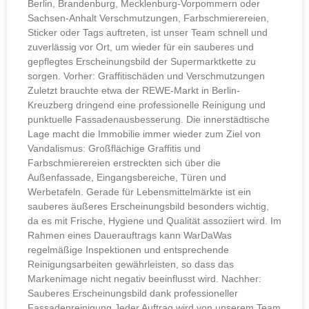
Berlin, Brandenburg, Mecklenburg-Vorpommern oder
Sachsen-Anhalt Verschmutzungen, Farbschmierereien,
Sticker oder Tags auftreten, ist unser Team schnell und
zuverlässig vor Ort, um wieder für ein sauberes und
gepflegtes Erscheinungsbild der Supermarktkette zu
sorgen. Vorher: Graffitischäden und Verschmutzungen
Zuletzt brauchte etwa der REWE-Markt in Berlin-
Kreuzberg dringend eine professionelle Reinigung und
punktuelle Fassadenausbesserung. Die innerstädtische
Lage macht die Immobilie immer wieder zum Ziel von
Vandalismus: Großflächige Graffitis und
Farbschmierereien erstreckten sich über die
Außenfassade, Eingangsbereiche, Türen und
Werbetafeln. Gerade für Lebensmittelmärkte ist ein
sauberes äußeres Erscheinungsbild besonders wichtig,
da es mit Frische, Hygiene und Qualität assoziiert wird. Im
Rahmen eines Dauerauftrags kann WarDaWas
regelmäßige Inspektionen und entsprechende
Reinigungsarbeiten gewährleisten, so dass das
Markenimage nicht negativ beeinflusst wird. Nachher:
Sauberes Erscheinungsbild dank professioneller
Fassadenreinigung Jeder Auftrag wird von unserem Team