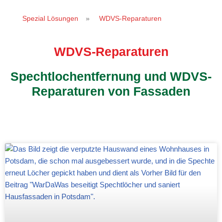
WDVS
Spezial Lösungen
»
WDVS-Reparaturen
reparieren
lassen -
WDVS-Reparaturen
Wärmedämm-
Verbundsystem
Spechtlochentfernung und WDVS-
Reparaturen von Fassaden