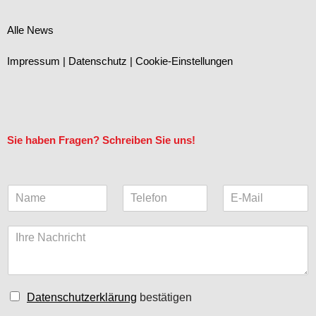
Alle News
Impressum
|
Datenschutz
|
Cookie-Einstellungen
Sie haben Fragen? Schreiben Sie uns!
N
T
E
a
e
-
m
l
M
K
e
e
a
o
*
f
i
m
o
l
m
n
(
e
k
C
Datenschutzerklärung
bestätigen
n
o
h