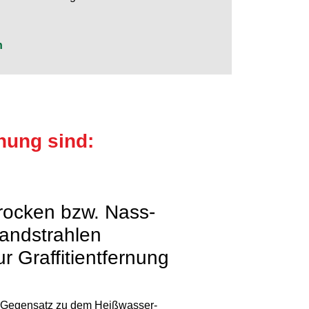
n
nung sind:
rocken bzw. Nass-
andstrahlen
ur Graffitientfernung
 Gegensatz zu dem Heißwasser-