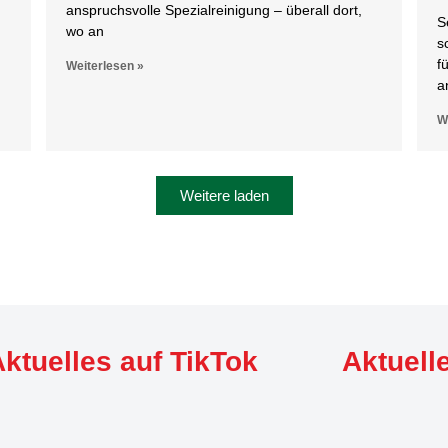
anspruchsvolle Spezialreinigung – überall dort,
S
wo an
s
f
Weiterlesen »
a
W
Weitere laden
ktuelles auf TikTok
Aktuell