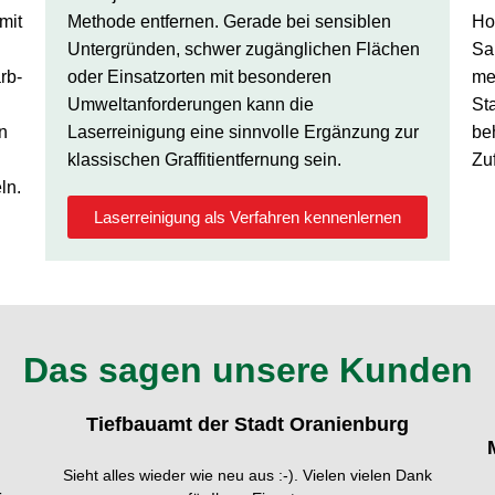
mit
Methode entfernen. Gerade bei sensiblen
Ho
Untergründen, schwer zugänglichen Flächen
Sa
rb-
oder Einsatzorten mit besonderen
me
Umweltanforderungen kann die
St
n
Laserreinigung eine sinnvolle Ergänzung zur
be
klassischen Graffitientfernung sein.
Zu
ln.
Laserreinigung als Verfahren kennenlernen
Das sagen unsere Kunden
Tiefbauamt der Stadt Oranienburg
Sieht alles wieder wie neu aus :-). Vielen vielen Dank