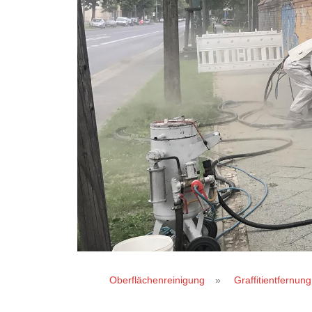
Graffitient
Oberflächenreinigung
»
Graffitientfernung