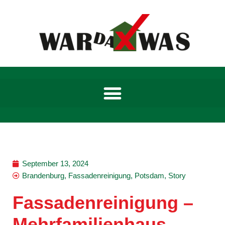
Zum
Inhalt
springen
September 13, 2024
Brandenburg
,
Fassadenreinigung
,
Potsdam
,
Story
Fassadenreinigung –
Mehrfamilienhaus