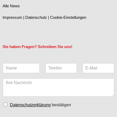
Alle News
Impressum
|
Datenschutz
|
Cookie-Einstellungen
Sie haben Fragen? Schreiben Sie uns!
N
T
E
a
e
-
m
l
M
K
e
e
a
o
*
f
i
m
o
l
m
n
(
e
k
C
Datenschutzerklärung
bestätigen
n
o
h
t
p
e