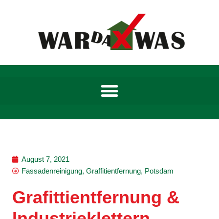
Zum
Inhalt
springen
August 7, 2021
Fassadenreinigung
,
Graffitientfernung
,
Potsdam
Grafittientfernung &
Industrieklettern,