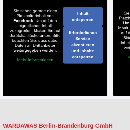
Sie sehen gerade einen
Sie
Inhalt
Platzhalterinhalt von
Platz
entsperren
Facebook
. Um auf den
Um 
eigentlichen Inhalt
Inhalt
zuzugreifen, klicken Sie auf
Erforderlichen
auf 
die Schaltfläche unten. Bitte
Bit
Service
beachten Sie, dass dabei
dabei
akzeptieren
Daten an Drittanbieter
we
weitergegeben werden.
und Inhalte
entsperren
M
Mehr Informationen
WARDAWAS Berlin-Brandenburg GmbH