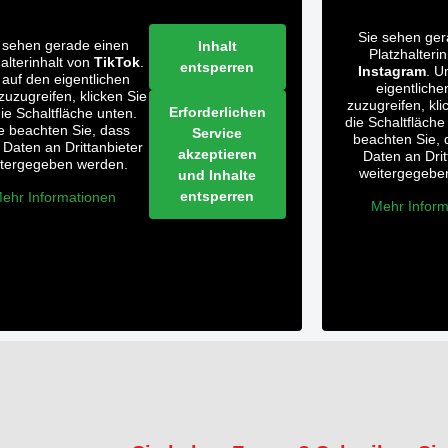
Sie sehen ger
 sehen gerade einen
Inhalt
Platzhalteri
halterinhalt von
TikTok
.
entsperren
Instagram
. U
auf den eigentlichen
eigentliche
 zuzugreifen, klicken Sie
zuzugreifen, kli
Erforderlichen
die Schaltfläche unten.
die Schaltfläche
te beachten Sie, dass
Service
beachten Sie, 
 Daten an Drittanbieter
akzeptieren
Daten an Drit
itergegeben werden.
weitergegebe
und Inhalte
entsperren
ehr Informationen
Mehr Inform