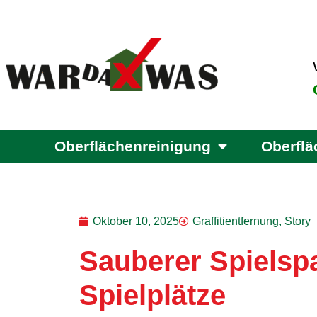
Zum
Inhalt
springen
Oberflächenreinigung
Oberfl
Oktober 10, 2025
Graffitientfernung
,
Story
Sauberer Spielspa
Spielplätze