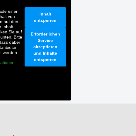
ade einen
Inhalt
nhalt von
entsperren
m auf den
n Inhalt
cken Sie auf
Erforderlichen
 unten. Bitte
Service
dass dabei
akzeptieren
tanbieter
n werden.
und Inhalte
entsperren
ationen