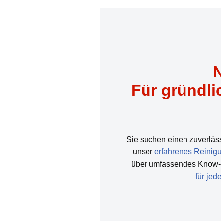
N
Für gründl
Sie suchen einen zuverläss
unser
erfahrenes Reinig
über umfassendes Know-h
für je