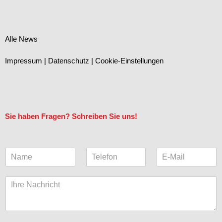
Alle News
Impressum
|
Datenschutz
|
Cookie-Einstellungen
Sie haben Fragen? Schreiben Sie uns!
N
T
E
a
e
-
m
l
M
K
e
e
a
o
*
f
i
m
o
l
m
n
(
e
k