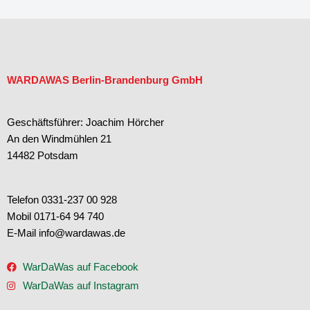
#lasercleaning #graffitientfernung #sauberkeit
wardawas_potsdam
12
2
Apr. 27
#graffitientfernung #entfernung #sauberkeit #weg
wardawas_potsdam
15
1
Apr. 17
#vorhernachhertransformation #teamwork
#graffitientfernung #cleaning #pressurewashing
Apr. 14
#vorhernachhertransformation
#lasertechnik #reinigung #steine #rostentfernung
#denkmalpflege #spezialist
#spannend
13
0
31
2
12
2
15
1
WARDAWAS Berlin-Brandenburg GmbH
Geschäftsführer: Joachim Hörcher
An den Windmühlen 21
14482 Potsdam
Telefon 0331-237 00 928
Mobil 0171-64 94 740
E-Mail info@wardawas.de
WarDaWas auf Facebook
WarDaWas auf Instagram