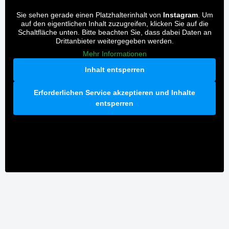
Sie sehen gerade einen Platzhalterinhalt von
Instagram
. Um
auf den eigentlichen Inhalt zuzugreifen, klicken Sie auf die
Schaltfläche unten. Bitte beachten Sie, dass dabei Daten an
Drittanbieter weitergegeben werden.
Mehr Informationen
Inhalt entsperren
Erforderlichen Service akzeptieren und Inhalte
entsperren
wardawas_potsdam
wardawas_potsdam
Aug. 5
#lasercleaning #graffitientfernung #sauberkeit
wardawas_potsdam
Apr. 27
#graffitientfernung #entfernung #sauberkeit #weg
wardawas_potsdam
Apr. 17
#vorhernachhertransformation #teamwork
#graffitientfernung #cleaning #pressurewashing
Apr. 14
#vorhernachhertransformation
#lasertechnik #reinigung #steine #rostentfernung
#denkmalpflege #spezialist
wardawas_potsdam
#spannend
13
0
wardawas_potsdam
31
2
Aug. 5