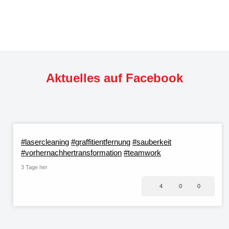
Aktuelles auf Facebook
#lasercleaning
#graffitientfernung
#sauberkeit
#vorhernachhertransformation
#teamwork
3 Tage her
4
0
0