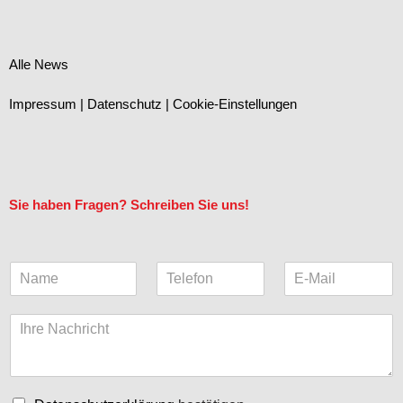
Alle News
Impressum
|
Datenschutz
|
Cookie-Einstellungen
Sie haben Fragen? Schreiben Sie uns!
N
T
E
a
e
-
m
l
M
K
e
e
a
o
*
f
i
m
o
l
m
n
(
e
k
C