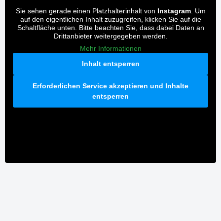
Sie sehen gerade einen Platzhalterinhalt von
Instagram
. Um
auf den eigentlichen Inhalt zuzugreifen, klicken Sie auf die
Schaltfläche unten. Bitte beachten Sie, dass dabei Daten an
Drittanbieter weitergegeben werden.
Mehr Informationen
Inhalt entsperren
Erforderlichen Service akzeptieren und Inhalte
entsperren
wardawas_potsdam
wardawas_potsdam
Aug. 5
#lasercleaning #graffitientfernung #sauberkeit
wardawas_potsdam
Apr. 27
#graffitientfernung #entfernung #sauberkeit #weg
wardawas_potsdam
Apr. 17
#vorhernachhertransformation #teamwork
#graffitientfernung #cleaning #pressurewashing
Apr. 14
#vorhernachhertransformation
#lasertechnik #reinigung #steine #rostentfernung
#denkmalpflege #spezialist
wardawas_potsdam
#spannend
11
0
wardawas_potsdam
31
2
Aug. 5
#lasercleaning #graffitientfernung #sauberkeit
wardawas_potsdam
12
2