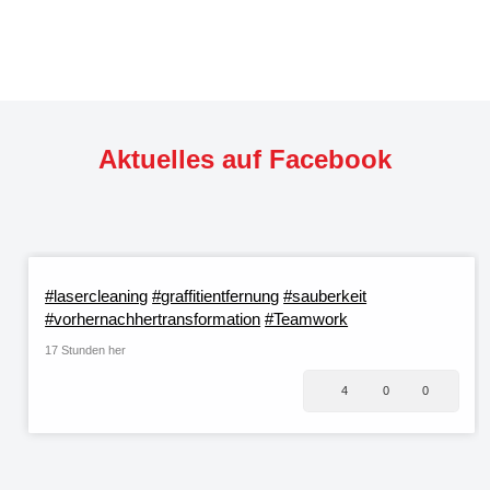
Aktuelles auf Facebook
#lasercleaning
#graffitientfernung
#sauberkeit
#vorhernachhertransformation
#Teamwork
17 Stunden her
4
0
0