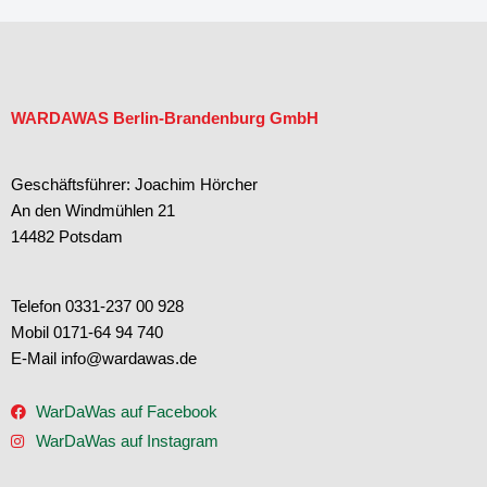
Apr. 27
#graffitientfernung #entfernung #sauberkeit #weg
wardawas_potsdam
15
1
Apr. 17
#vorhernachhertransformation #teamwork
#graffitientfernung #cleaning #pressurewashing
Apr. 14
#vorhernachhertransformation
#lasertechnik #reinigung #steine #rostentfernung
#denkmalpflege #spezialist
#spannend
11
0
31
2
12
2
15
1
WARDAWAS Berlin-Brandenburg GmbH
Geschäftsführer: Joachim Hörcher
An den Windmühlen 21
14482 Potsdam
Telefon 0331-237 00 928
Mobil 0171-64 94 740
E-Mail info@wardawas.de
WarDaWas auf Facebook
WarDaWas auf Instagram