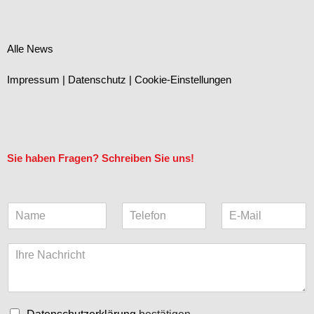
Alle News
Impressum
|
Datenschutz
|
Cookie-Einstellungen
Sie haben Fragen? Schreiben Sie uns!
N
T
E
a
e
-
m
l
M
K
e
e
a
o
*
f
i
m
o
l
m
n
(
e
k
C