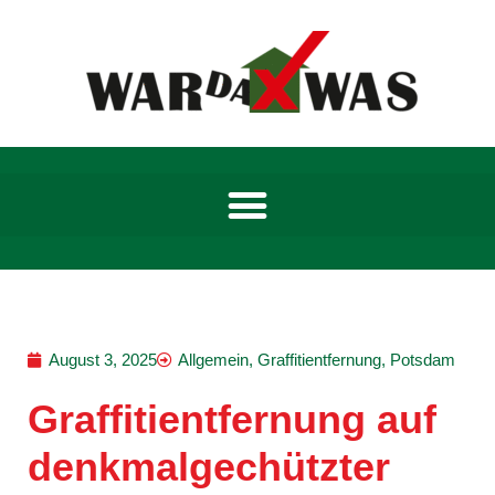
Zum
Inhalt
springen
August 3, 2025
Allgemein
,
Graffitientfernung
,
Potsdam
Graffitientfernung auf
denkmalgechützter