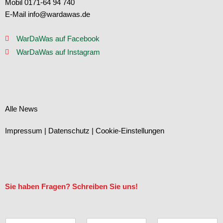
Mobil 0171-64 94 740
E-Mail info@wardawas.de
WarDaWas auf Facebook
WarDaWas auf Instagram
Alle News
Impressum
|
Datenschutz
|
Cookie-Einstellungen
Sie haben Fragen? Schreiben Sie uns!
N
T
E