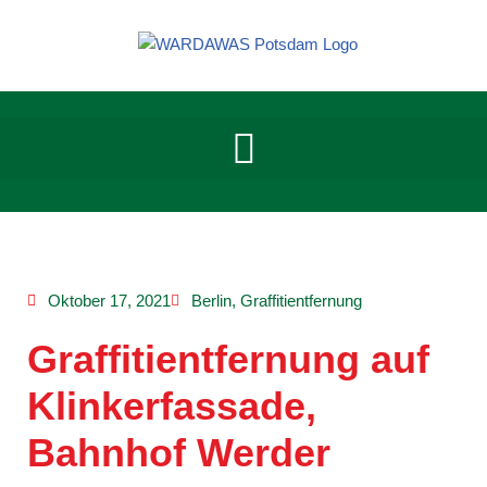
Zum
Inhalt
springen
Oktober 17, 2021
Berlin
,
Graffitientfernung
Graffitientfernung auf
Klinkerfassade,
Bahnhof Werder